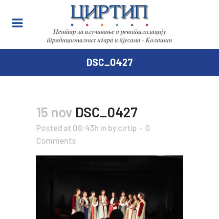
DSC_0427
15 nov
DSC_0427
Posted at 08:43h
in
by
cirtip
0
Comments