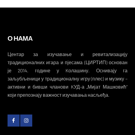
О НАМА
Центар за изучавање и ревитализацију
традиционалних игара и пјесама (ЦИРТИП) основан
је 2014. године у Kолашину. Оснивају га
заљубљеници у традиционалну игру (плес) и музику –
активни и бивши чланови KУД-а „Мијат Машковић“
који препознају важност изучавања насљеђа.