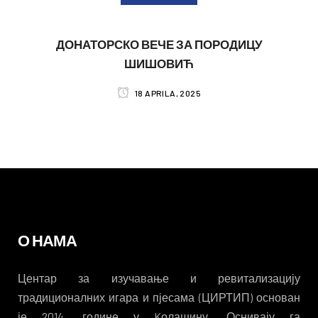
ДОНАТОРСКО ВЕЧЕ ЗА ПОРОДИЦУ
ШИШОВИЋ
18 APRILA, 2025
О НАМА
Центар за изучавање и ревитализацију
традиционалних игара и пјесама (ЦИРТИП) основан
је 2014. године у Kолашину. Оснивају га