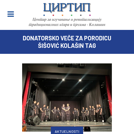
DONATORSKO VEČE ZA PORODICU
ŠIŠOVIĆ KOLAŠIN TAG
AKTUELNOSTI