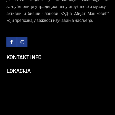
заљубљеници у традиционалну игру (плес) и музику –
активни и бивши чланови KУД-а „Мијат Машковић“
који препознају важност изучавања насљеђа.
KONTAKT INFO
LOKACIJA