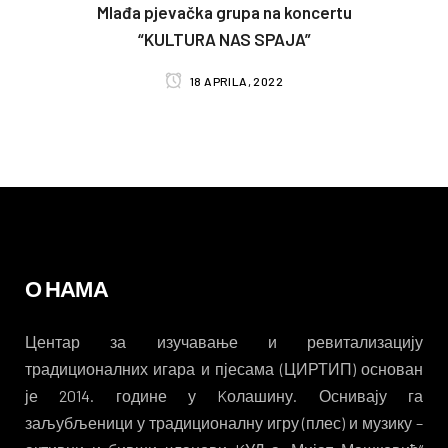
Mlađa pjevačka grupa na koncertu
“KULTURA NAS SPAJA”
18 APRILA, 2022
О НАМА
Центар за изучавање и ревитализацију
традиционалних игара и пјесама (ЦИРТИП) основан
је 2014. године у Kолашину. Оснивају га
заљубљеници у традиционалну игру (плес) и музику –