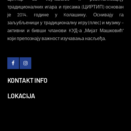
традиционалних игара и пјесама (ЦИРТИП) основан
је 2014. године у Kолашину. Оснивају га
заљубљеници у традиционалну игру (плес) и музику –
активни и бивши чланови KУД-а „Мијат Машковић“
који препознају важност изучавања насљеђа.
KONTAKT INFO
LOKACIJA