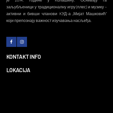
заљубљеници у традиционалну игру (плес) и музику –
активни и бивши чланови KУД-а „Мијат Машковић“
који препознају важност изучавања насљеђа.
KONTAKT INFO
LOKACIJA