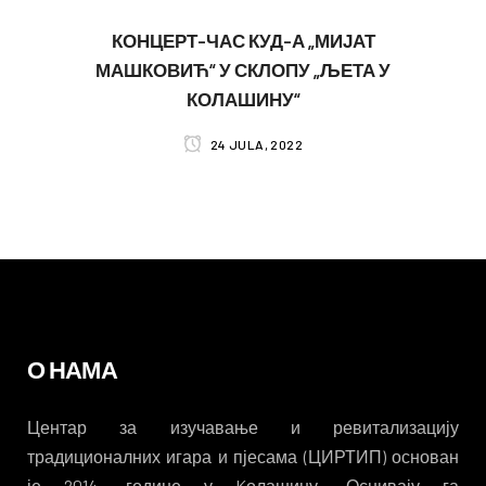
КОНЦЕРТ-ЧАС КУД-А „МИЈАТ
МАШКОВИЋ“ У СКЛОПУ „ЉЕТА У
КОЛАШИНУ“
24 JULA, 2022
О НАМА
Центар за изучавање и ревитализацију
традиционалних игара и пјесама (ЦИРТИП) основан
је 2014. године у Kолашину. Оснивају га