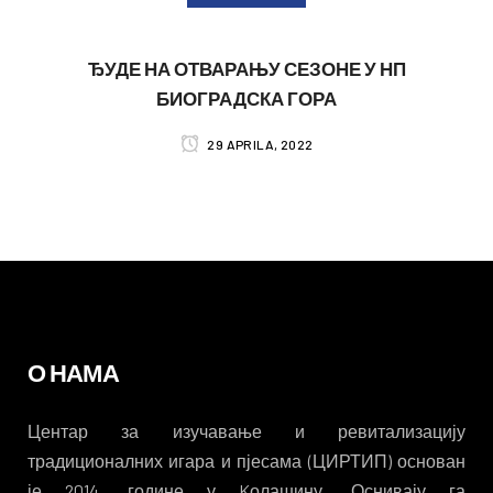
ЂУДЕ НА ОТВАРАЊУ СЕЗОНЕ У НП
БИОГРАДСКА ГОРА
29 APRILA, 2022
О НАМА
Центар за изучавање и ревитализацију
традиционалних игара и пјесама (ЦИРТИП) основан
је 2014. године у Kолашину. Оснивају га