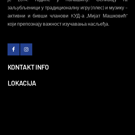
заљубљеници у традиционалну игру (плес) и музику –
активни и бивши чланови KУД-а „Мијат Машковић“
који препознају важност изучавања насљеђа.
KONTAKT INFO
LOKACIJA