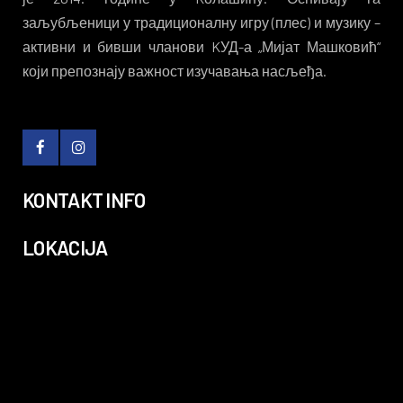
заљубљеници у традиционалну игру (плес) и музику –
активни и бивши чланови KУД-а „Мијат Машковић“
који препознају важност изучавања насљеђа.
KONTAKT INFO
LOKACIJA