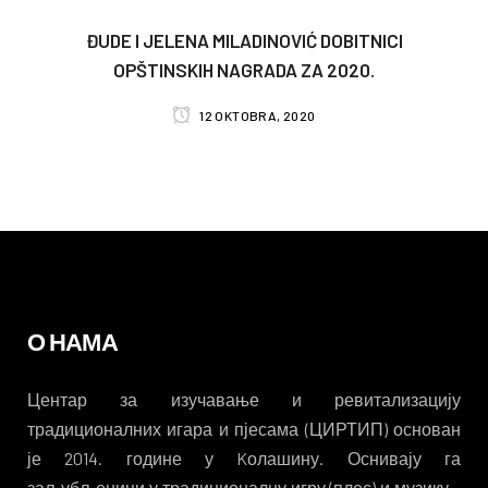
ĐUDE I JELENA MILADINOVIĆ DOBITNICI
OPŠTINSKIH NAGRADA ZA 2020.
12 OKTOBRA, 2020
О НАМА
Центар за изучавање и ревитализацију
традиционалних игара и пјесама (ЦИРТИП) основан
је 2014. године у Kолашину. Оснивају га
заљубљеници у традиционалну игру (плес) и музику –