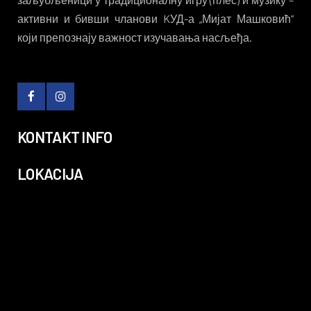
активни и бивши чланови KУД-а „Мијат Машковић“
који препознају важност изучавања насљеђа.
KONTAKT INFO
LOKACIJA