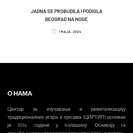
JADNA SE PROBUDILA I PODIGLA
BEOGRAD NA NOGE
1 MAJA, 2024
О НАМА
Центар за изучавање и ревитализацију
традиционалних игара и пјесама (ЦИРТИП) основан
је 2014. године у Kолашину. Оснивају га
заљубљеници у традиционалну игру (плес) и музику –