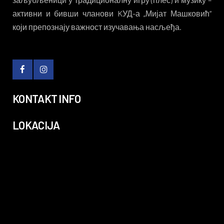
активни и бивши чланови KУД-а „Мијат Машковић“
који препознају важност изучавања насљеђа.
KONTAKT INFO
LOKACIJA