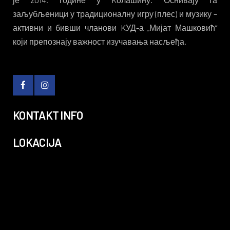
заљубљеници у традиционалну игру (плес) и музику –
активни и бивши чланови KУД-а „Мијат Машковић“
који препознају важност изучавања насљеђа.
KONTAKT INFO
LOKACIJA