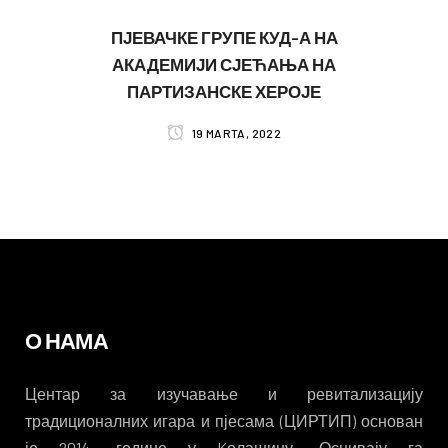
ПЈЕВАЧКЕ ГРУПЕ КУД-А НА
АКАДЕМИЈИ СЈЕЋАЊА НА
ПАРТИЗАНСКЕ ХЕРОЈЕ
19 MARTA, 2022
О НАМА
Центар за изучавање и ревитализацију
традиционалних игара и пјесама (ЦИРТИП) основан
је 2014. године у Kолашину. Оснивају га