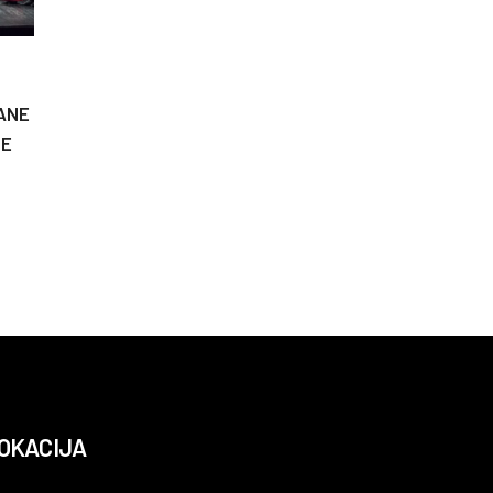
ANE
ME
OKACIJA