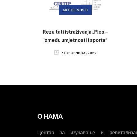
AKTUELNOSTI
Rezultati istraživanja „Ples –
između umjetnosti i sporta“
31 DECEMBRA, 2022
О НАМА
Центар за изучавање и ревитализац