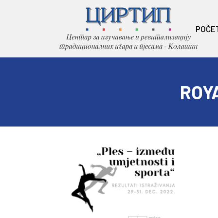
POČE
ROY