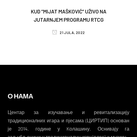
KUD “MIJAT MAŠKOVIĆ” UŽIVO NA
JUTARNJEM PROGRAMU RTCG
21 JULA, 2022
О НАМА
Центар за изучавање и ревитализацију
традиционалних игара и пјесама (ЦИРТИП) основан
је 2014. године у Kолашину. Оснивају га
заљубљеници у традиционалну игру (плес) и музику –