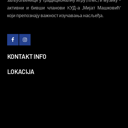
активни и бивши чланови KУД-а „Мијат Машковић“
који препознају важност изучавања насљеђа.
KONTAKT INFO
LOKACIJA