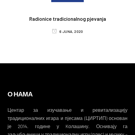
Radionice tradicionalnog pjevanja
6 JUNA, 2020
О НАМА
Центар за изучавање и ревитализацију
традиционалних игара и пјесама (ЦИРТИП) основан
је 2014. године у Kолашину. Оснивају га
заљубљеници у традиционалну игру (плес) и музику –