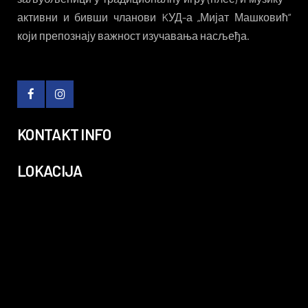
активни и бивши чланови KУД-а „Мијат Машковић“
који препознају важност изучавања насљеђа.
KONTAKT INFO
LOKACIJA