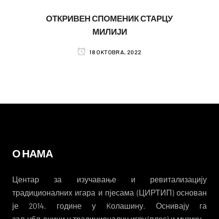
ОТКРИВЕН СПОМЕНИК СТАРЦУ
МИЛИЈИ
18 OKTOBRA, 2022
О НАМА
Центар за изучавање и ревитализацију
традиционалних игара и пјесама (ЦИРТИП) основан
је 2014. године у Kолашину. Оснивају га
заљубљеници у традиционалну игру (плес) и музику –