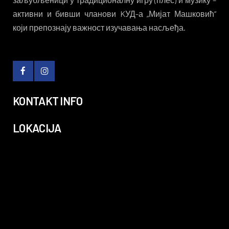
активни и бивши чланови KУД-а „Мијат Машковић“
који препознају важност изучавања насљеђа.
KONTAKT INFO
LOKACIJA