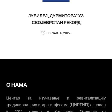
ЈУБИЛЕЈ „ДУРМИТОРА“ УЗ
СВОЈЕВРСТАН РЕКОРД
26 MARTA, 2022
О НАМА
Центар за изучавање и ревитализацију
традиционалних игара и пјесама (ЦИРТИП) основан
је 2014. године у Kолашину. Оснивају га