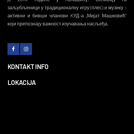
заљубљеници у традиционалну игру (плес) и музику –
активни и бивши чланови KУД-а „Мијат Машковић“
који препознају важност изучавања насљеђа.
KONTAKT INFO
LOKACIJA