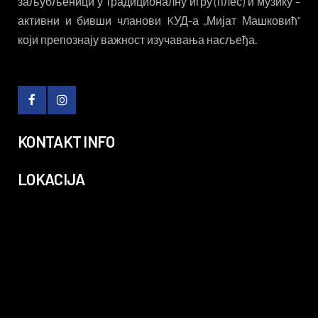
заљубљеници у традиционалну игру (плес) и музику –
активни и бивши чланови KУД-а „Мијат Машковић“
који препознају важност изучавања насљеђа.
KONTAKT INFO
LOKACIJA