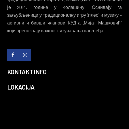
је 2014. године у Kолашину. Оснивају га
заљубљеници у традиционалну игру (плес) и музику –
активни и бивши чланови KУД-а „Мијат Машковић“
који препознају важност изучавања насљеђа.
KONTAKT INFO
LOKACIJA