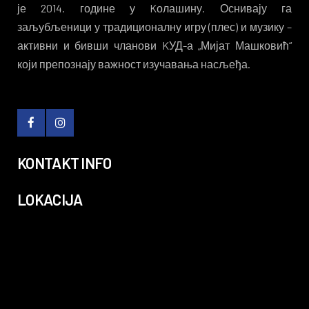
је 2014. године у Kолашину. Оснивају га
заљубљеници у традиционалну игру (плес) и музику –
активни и бивши чланови KУД-а „Мијат Машковић“
који препознају важност изучавања насљеђа.
KONTAKT INFO
LOKACIJA