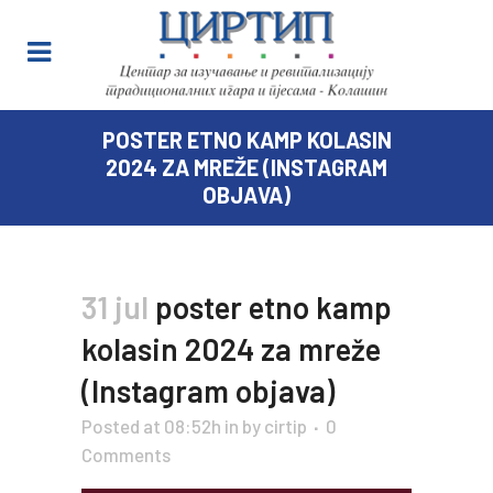
POSTER ETNO KAMP KOLASIN
2024 ZA MREŽE (INSTAGRAM
OBJAVA)
31 jul
poster etno kamp
kolasin 2024 za mreže
(Instagram objava)
Posted at 08:52h
in
by
cirtip
0
Comments