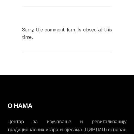
Sorry, the comment form is closed at this
time.
О НАМА
Центар за изучавање и ревитализацију
традиционалних игара и пјесама (ЦИРТИП) основан