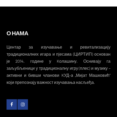
О НАМА
Центар за изучавање и ревитализацију
традиционалних игара и пјесама (ЦИРТИП) основан
је 2014. године у Kолашину. Оснивају га
заљубљеници у традиционалну игру (плес) и музику –
активни и бивши чланови KУД-а „Мијат Машковић“
који препознају важност изучавања насљеђа.