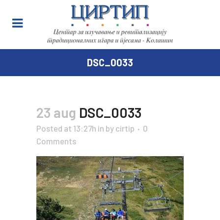
DSC_0033
23 aug
DSC_0033
Posted at 13:27h
in
by
cirtip
0
Comments