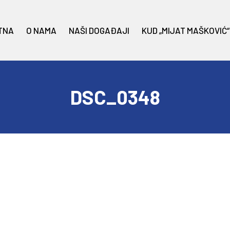
TNA
O NAMA
NAŠI DOGAĐAJI
KUD „MIJAT MAŠKOVIĆ“
DSC_0348