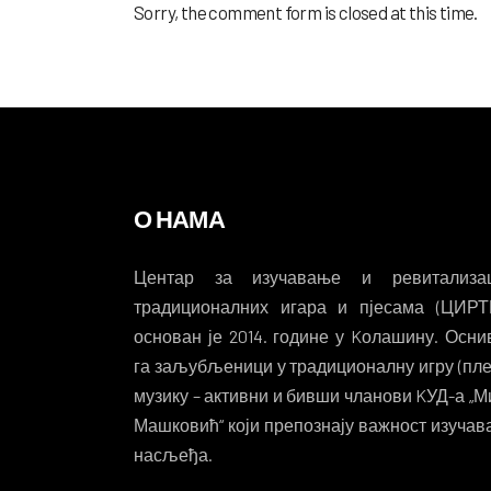
Sorry, the comment form is closed at this time.
О НАМА
Центар за изучавање и ревитализац
традиционалних игара и пјесама (ЦИРТ
основан је 2014. године у Kолашину. Осни
га заљубљеници у традиционалну игру (пле
музику – активни и бивши чланови KУД-а „М
Машковић“ који препознају важност изуча
насљеђа.