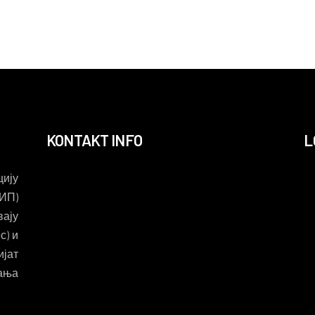
KONTAKT INFO
L
ију
ИП)
вају
с) и
ијат
вања