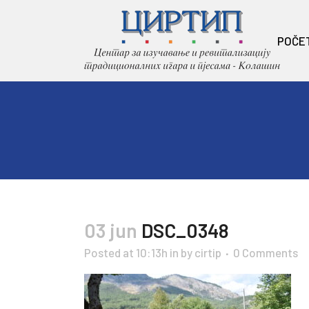
POČE
03 jun
DSC_0348
Posted at 10:13h
in
by
cirtip
0 Comments