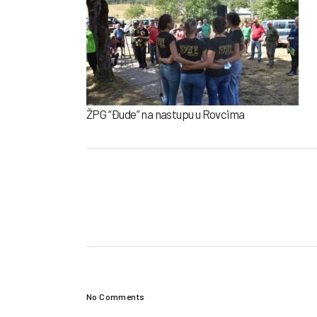
ŽPG “Đude” na nastupu u Rovcima
No Comments