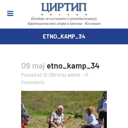
ETNO_KAMP_34
09 maj
etno_kamp_34
Posted at 13:26h
in
by
admin
0
Comments