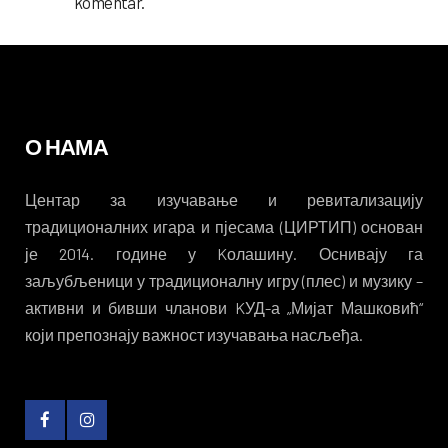
komentar.
О НАМА
Центар за изучавање и ревитализацију
традиционалних игара и пјесама (ЦИРТИП) основан
је 2014. године у Kолашину. Оснивају га
заљубљеници у традиционалну игру (плес) и музику –
активни и бивши чланови KУД-а „Мијат Машковић“
који препознају важност изучавања насљеђа.