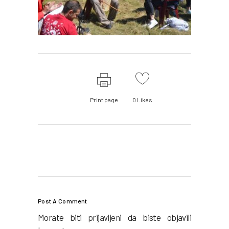
Print page
0
Likes
Post A Comment
Morate biti
prijavljeni
da biste objavili