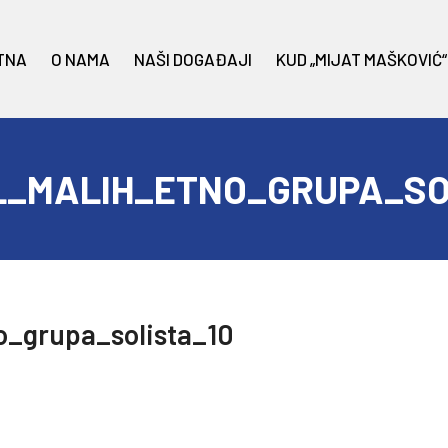
TNA
O NAMA
NAŠI DOGAĐAJI
KUD „MIJAT MAŠKOVIĆ“
L_MALIH_ETNO_GRUPA_SO
o_grupa_solista_10