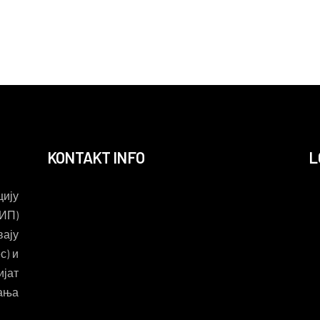
KONTAKT INFO
L
ију
ИП)
вају
с) и
ијат
вања