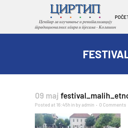
POČE
FESTIVA
09 maj
festival_malih_etn
Posted at 16:45h
in
by
admin
0 Comments