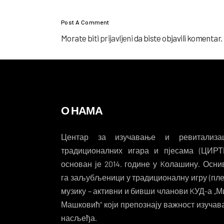
Post A Comment
Morate biti
prijavljeni
da biste objavili komentar.
О НАМА
Центар за изучавање и ревитализац
традиционалних игара и пјесама (ЦИРТ
основан је 2014. године у Kолашину. Осни
га заљубљеници у традиционалну игру (пле
музику – активни и бивши чланови KУД-а „М
Машковић“ који препознају важност изуча
насљеђа.