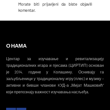
Morate biti
prijavljeni
da biste objavili
komentar.
О НАМА
Центар за изучавање и ревитализацију
традиционалних игара и пјесама (ЦИРТИП) основан
је 2014. године у Kолашину. Оснивају га
заљубљеници у традиционалну игру (плес) и музику –
активни и бивши чланови KУД-а „Мијат Машковић“
који препознају важност изучавања насљеђа.