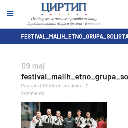
FESTIVAL_MALIH_ETNO_GRUPA_SOLIST
09 maj
festival_malih_etno_grupa_so
Posted at 16:44h
in
by
admin
0
Comments