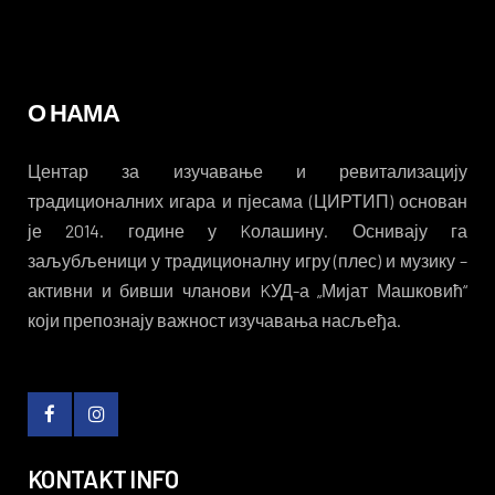
О НАМА
Центар за изучавање и ревитализацију
традиционалних игара и пјесама (ЦИРТИП) основан
је 2014. године у Kолашину. Оснивају га
заљубљеници у традиционалну игру (плес) и музику –
активни и бивши чланови KУД-а „Мијат Машковић“
који препознају важност изучавања насљеђа.
KONTAKT INFO