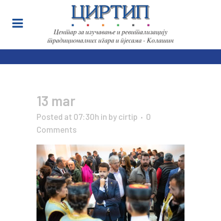
13 mar
Posted at 07:30h
in
by
cirtip
0
Comments