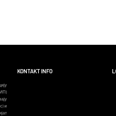
KONTAKT INFO
L
ију
ИП)
вају
с) и
ијат