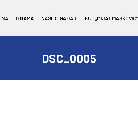
TNA
O NAMA
NAŠI DOGAĐAJI
KUD „MIJAT MAŠKOVIĆ“
DSC_0005