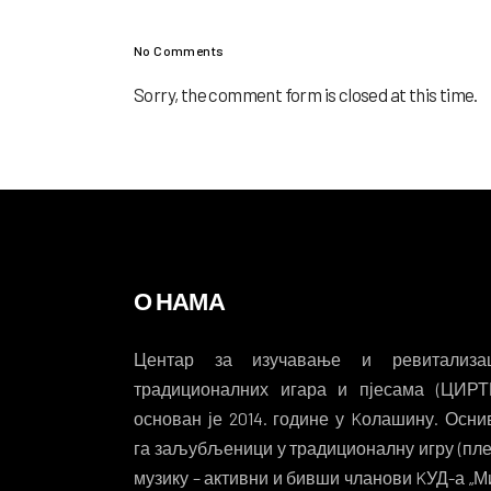
No Comments
Sorry, the comment form is closed at this time.
О НАМА
Центар за изучавање и ревитализац
традиционалних игара и пјесама (ЦИРТ
основан је 2014. године у Kолашину. Осни
га заљубљеници у традиционалну игру (пле
музику – активни и бивши чланови KУД-а „М