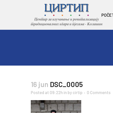
POČE
16 jun
DSC_0005
Posted at 09:22h
in
by
cirtip
0 Comments