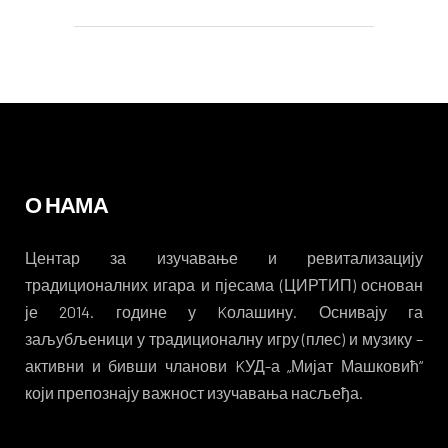
О НАМА
Центар за изучавање и ревитализацију
традиционалних игара и пјесама (ЦИРТИП) основан
је 2014. године у Kолашину. Оснивају га
заљубљеници у традиционалну игру (плес) и музику –
активни и бивши чланови KУД-а „Мијат Машковић“
који препознају важност изучавања насљеђа.