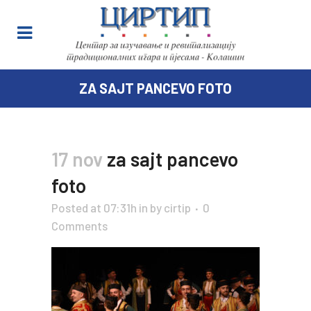
ZA SAJT PANCEVO FOTO
17 nov
za sajt pancevo
foto
Posted at 07:31h
in
by
cirtip
0
Comments