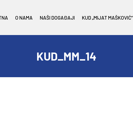
TNA
O NAMA
NAŠI DOGAĐAJI
KUD „MIJAT MAŠKOVIĆ“
KUD_MM_14