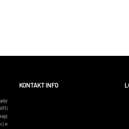
KONTAKT INFO
L
ију
ИП)
вају
с) и