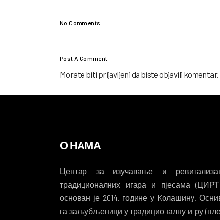
No Comments
Post A Comment
Morate biti
prijavljeni
da biste objavili komentar.
О НАМА
Центар за изучавање и ревитализац
традиционалних игара и пјесама (ЦИРТ
основан је 2014. године у Kолашину. Осни
га заљубљеници у традиционалну игру (пле