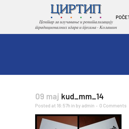
POČE
09 maj
kud_mm_14
Posted at 16:57h
in
by
admin
0 Comments