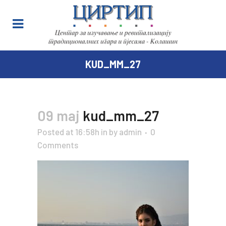
KUD_MM_27
09 maj
kud_mm_27
Posted at 16:58h
in
by
admin
0
Comments