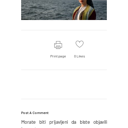
Print page
0
Likes
Post A Comment
Morate biti
prijavljeni
da biste objavili