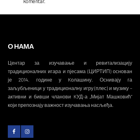
komentar.
О НАМА
Центар за изучавање и ревитализацију
традиционалних игара и пјесама (ЦИРТИП) основан
је 2014. године у Kолашину. Оснивају га
заљубљеници у традиционалну игру (плес) и музику –
активни и бивши чланови KУД-а „Мијат Машковић“
који препознају важност изучавања насљеђа.