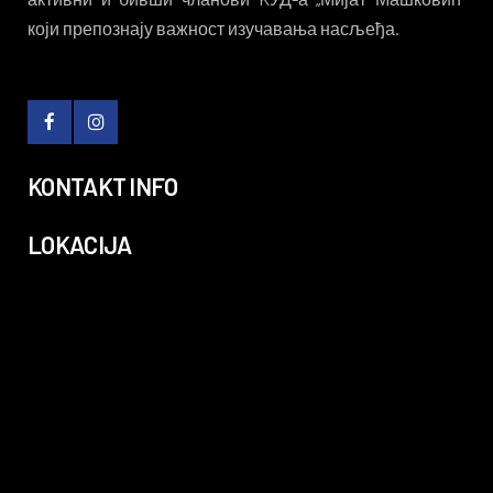
који препознају важност изучавања насљеђа.
KONTAKT INFO
LOKACIJA