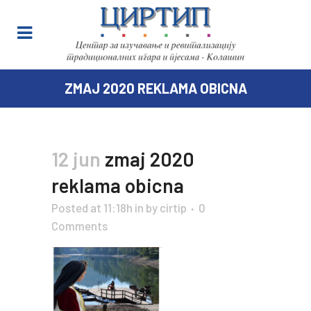
ZMAJ 2020 REKLAMA OBICNA
12 jun
zmaj 2020
reklama obicna
Posted at 11:18h
in
by
cirtip
0
Comments