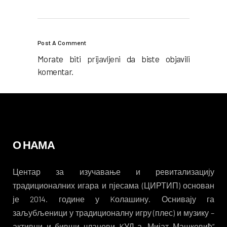
Post A Comment
Morate biti
prijavljeni
da biste objavili
komentar.
О НАМА
Центар за изучавање и ревитализацију
традиционалних игара и пјесама (ЦИРТИП) основан
је 2014. године у Kолашину. Оснивају га
заљубљеници у традиционалну игру (плес) и музику –
активни и бивши чланови KУД-а „Мијат Машковић“