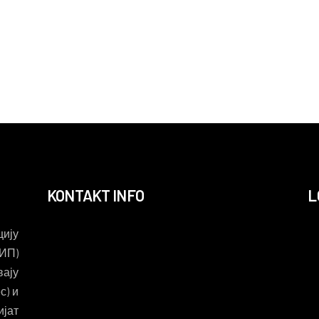
KONTAKT INFO
L
ију
ИП)
вају
с) и
ијат