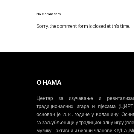
No Comments
Sorry, the comment form is closed at this time.
О НАМА
Центар за изучавање и ревитализац
традиционалних игара и пјесама (ЦИРТ
основан је 2014. године у Kолашину. Осни
га заљубљеници у традиционалну игру (пле
музику – активни и бивши чланови KУД-а „М