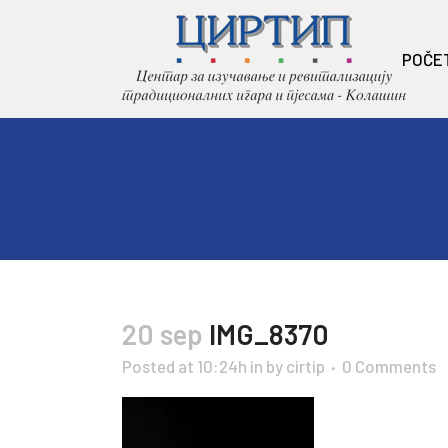
POČE
20 sep
IMG_8370
Posted at 10:24h
in
by
cirtip
0 Comments