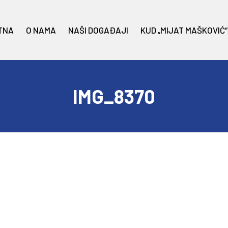
TNA
O NAMA
NAŠI DOGAĐAJI
KUD „MIJAT MAŠKOVIĆ“
IMG_8370