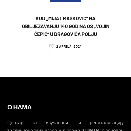
KUD „MIJAT MAŠKOVIĆ“ NA
OBILJEŽAVANJU 140 GODINA OŠ „VOJIN
ČEPIĆ“ U DRAGOVIĆA POLJU
2 APRILA, 2024
О НАМА
Центар за изучавање и ревитализацију
традиционалних игара и пјесама (ЦИРТИП) основан