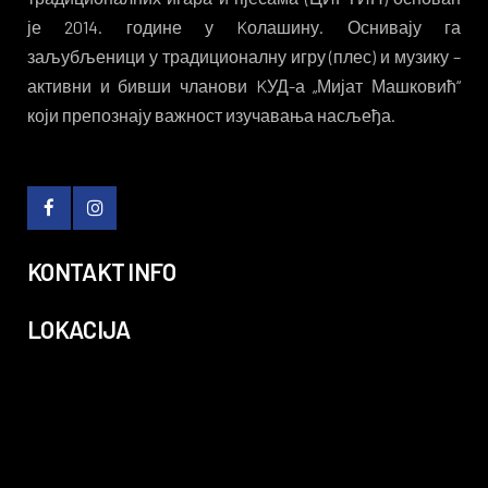
је 2014. године у Kолашину. Оснивају га
заљубљеници у традиционалну игру (плес) и музику –
активни и бивши чланови KУД-а „Мијат Машковић“
који препознају важност изучавања насљеђа.
KONTAKT INFO
LOKACIJA