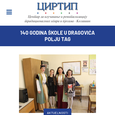
140 GODINA ŠKOLE U DRAGOVIĆA
POLJU TAG
AKTUELNOSTI