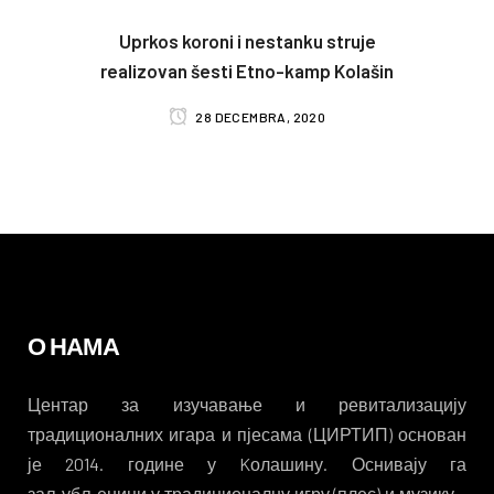
Uprkos koroni i nestanku struje
realizovan šesti Etno-kamp Kolašin
28 DECEMBRA, 2020
О НАМА
Центар за изучавање и ревитализацију
традиционалних игара и пјесама (ЦИРТИП) основан
је 2014. године у Kолашину. Оснивају га
заљубљеници у традиционалну игру (плес) и музику –