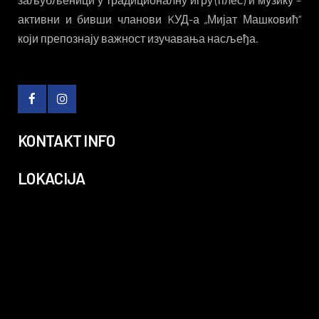
активни и бивши чланови KУД-а „Мијат Машковић“
који препознају важност изучавања насљеђа.
KONTAKT INFO
LOKACIJA