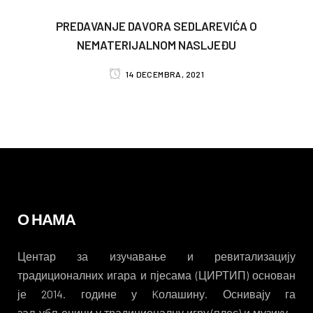
PREDAVANJE DAVORA SEDLAREVIĆA O
NEMATERIJALNOM NASLJEĐU
14 DECEMBRA, 2021
О НАМА
Центар за изучавање и ревитализацију
традиционалних игара и пјесама (ЦИРТИП) основан
је 2014. године у Kолашину. Оснивају га
заљубљеници у традиционалну игру (плес) и музику –