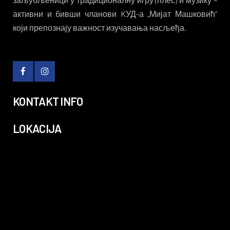
активни и бивши чланови KУД-а „Мијат Машковић“
који препознају важност изучавања насљеђа.
KONTAKT INFO
LOKACIJA