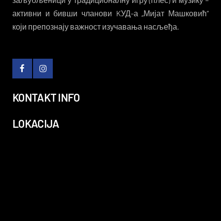
активни и бивши чланови KУД-а „Мијат Машковић“
који препознају важност изучавања насљеђа.
KONTAKT INFO
LOKACIJA