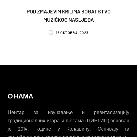
POD ZMAJEVIM KRILIMA BOGATSTVO
MUZIČKOG NASLJEĐA
16 OKTOBRA, 2023
О НАМА
Центар за изучавање и ревитализацију
традиционалних игара и пјесама (ЦИРТИП) основан
је 2014. године у Kолашину. Оснивају га
заљубљеници у традиционалну игру (плес) и музику –