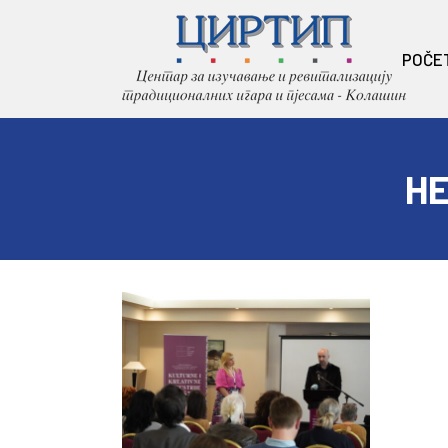
POČE
HE