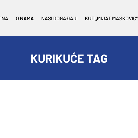
TNA
O NAMA
NAŠI DOGAĐAJI
KUD „MIJAT MAŠKOVIĆ“
KURIKUĆE TAG