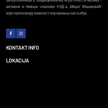
активни и бивши чланови KУД-а „Мијат Машковић“
који препознају важност изучавања насљеђа.
KONTAKT INFO
LOKACIJA