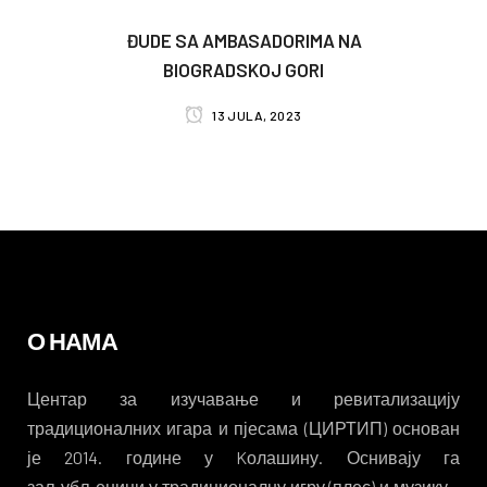
ĐUDE SA AMBASADORIMA NA
BIOGRADSKOJ GORI
13 JULA, 2023
О НАМА
Центар за изучавање и ревитализацију
традиционалних игара и пјесама (ЦИРТИП) основан
је 2014. године у Kолашину. Оснивају га
заљубљеници у традиционалну игру (плес) и музику –