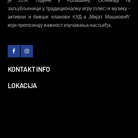
заљубљеници у традиционалну игру (плес) и музику –
активни и бивши чланови KУД-а „Мијат Машковић“
који препознају важност изучавања насљеђа.
KONTAKT INFO
LOKACIJA