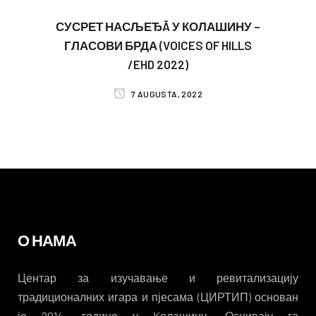
СУСРЕТ НАСЉЕЂĀ У КОЛАШИНУ –
ГЛАСОВИ БРДА (VOICES OF HILLS
/EHD 2022)
7 AUGUSTA, 2022
О НАМА
Центар за изучавање и ревитализацију
традиционалних игара и пјесама (ЦИРТИП) основан
је 2014. године у Kолашину. Оснивају га