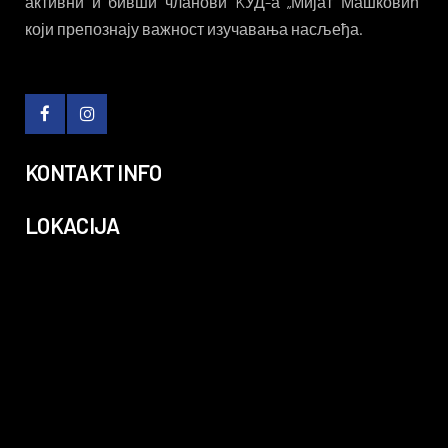
активни и бивши чланови KУД-а „Мијат Машковић“
који препознају важност изучавања насљеђа.
KONTAKT INFO
LOKACIJA