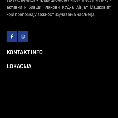
активни и бивши чланови KУД-а „Мијат Машковић“
који препознају важност изучавања насљеђа.
KONTAKT INFO
LOKACIJA