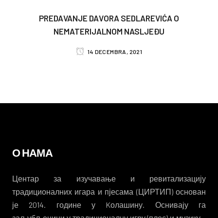
PREDAVANJE DAVORA SEDLAREVIĆA O
NEMATERIJALNOM NASLJEĐU
14 DECEMBRA, 2021
О НАМА
Центар за изучавање и ревитализацију
традиционалних игара и пјесама (ЦИРТИП) основан
је 2014. године у Kолашину. Оснивају га
заљубљеници у традиционалну игру (плес) и музику –