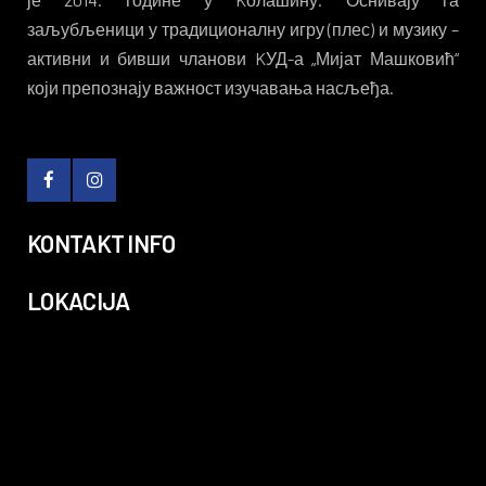
заљубљеници у традиционалну игру (плес) и музику –
активни и бивши чланови KУД-а „Мијат Машковић“
који препознају важност изучавања насљеђа.
KONTAKT INFO
LOKACIJA