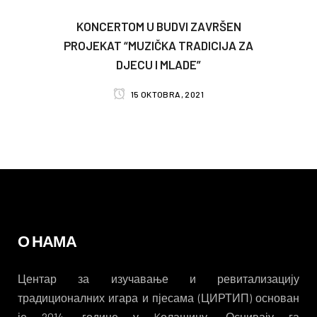
KONCERTOM U BUDVI ZAVRŠEN
PROJEKAT “MUZIČKA TRADICIJA ZA
DJECU I MLADE”
15 OKTOBRA, 2021
О НАМА
Центар за изучавање и ревитализацију
традиционалних игара и пјесама (ЦИРТИП) основан
је 2014. године у Kолашину. Оснивају га