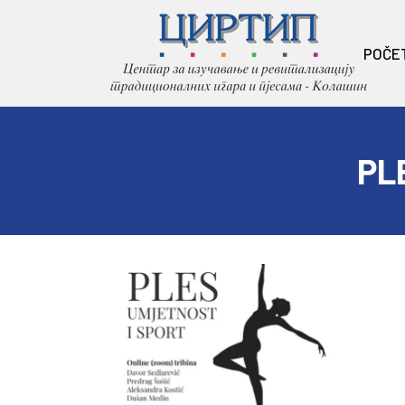
POČE
PL