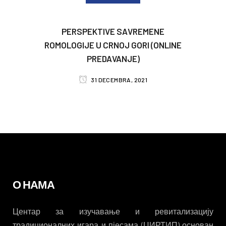
PERSPEKTIVE SAVREMENE
ROMOLOGIJE U CRNOJ GORI (ONLINE
PREDAVANJE)
31 DECEMBRA, 2021
О НАМА
Центар за изучавање и ревитализацију
традиционалних игара и пјесама (ЦИРТИП) основан