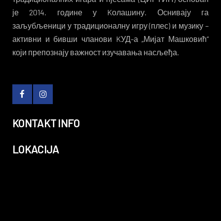
је 2014. године у Kолашину. Оснивају га
заљубљеници у традиционалну игру (плес) и музику –
активни и бивши чланови KУД-а „Мијат Машковић“
који препознају важност изучавања насљеђа.
KONTAKT INFO
LOKACIJA