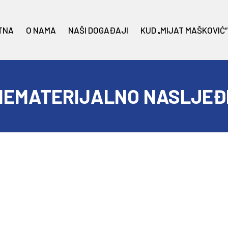
TNA
O NAMA
NAŠI DOGAĐAJI
KUD „MIJAT MAŠKOVIĆ“
NEMATERIJALNO NASLJEĐE