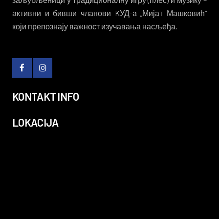
активни и бивши чланови KУД-а „Мијат Машковић“
који препознају важност изучавања насљеђа.
KONTAKT INFO
LOKACIJA