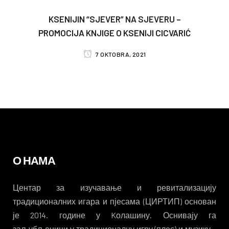
KSENIJIN “SJEVER” NA SJEVERU –
PROMOCIJA KNJIGE O KSENIJI CICVARIĆ
7 OKTOBRA, 2021
О НАМА
Центар за изучавање и ревитализацију
традиционалних игара и пјесама (ЦИРТИП) основан
је 2014. године у Kолашину. Оснивају га
заљубљеници у традиционалну игру (плес) и музику –