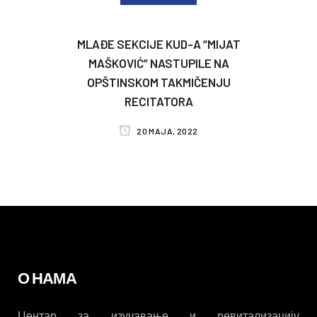
MLAĐE SEKCIJE KUD-A “MIJAT
MAŠKOVIĆ” NASTUPILE NA
OPŠTINSKOM TAKMIČENJU
RECITATORA
20 MAJA, 2022
О НАМА
Центар за изучавање и ревитализацију