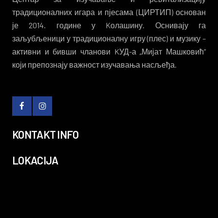
традиционалних игара и пјесама (ЦИРТИП) основан
је 2014. године у Kолашину. Оснивају га
заљубљеници у традиционалну игру (плес) и музику –
активни и бивши чланови KУД-а „Мијат Машковић“
који препознају важност изучавања насљеђа.
KONTAKT INFO
LOKACIJA