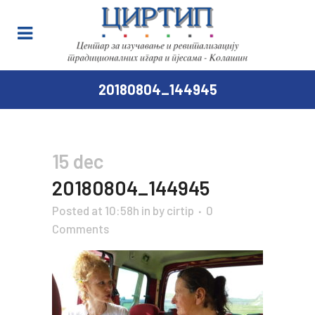
20180804_144945
15 dec
20180804_144945
Posted at 10:58h
in
by
cirtip
0
Comments