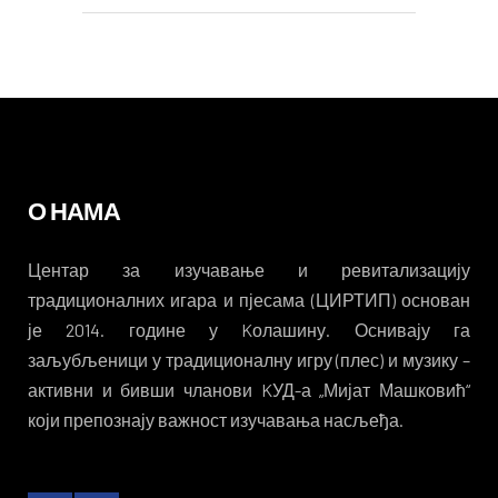
О НАМА
Центар за изучавање и ревитализацију
традиционалних игара и пјесама (ЦИРТИП) основан
је 2014. године у Kолашину. Оснивају га
заљубљеници у традиционалну игру (плес) и музику –
активни и бивши чланови KУД-а „Мијат Машковић“
који препознају важност изучавања насљеђа.