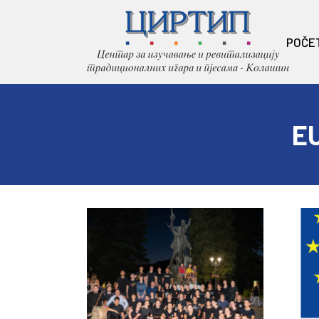
POČE
E