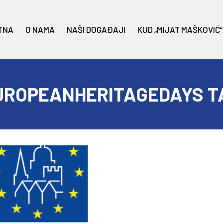
TNA
O NAMA
NAŠI DOGAĐAJI
KUD „MIJAT MAŠKOVIĆ“
UROPEANHERITAGEDAYS T