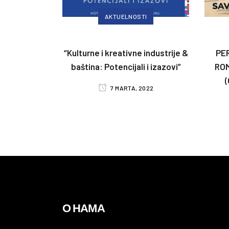
AKTUELNOSTI
“Kulturne i kreativne industrije &
PE
baština: Potencijali i izazovi”
ROM
7 MARTA, 2022
О НАМА